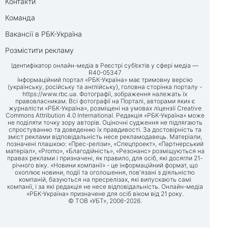
Контакти
Команда
Вакансії в РБК-Україна
Розмістити рекламу
Ідентифікатор онлайн-медіа в Реєстрі суб’єктів у сфері медіа —
R40-05347
Інформаційний портал «РБК-Україна» має тримовну версію
(українську, російську та англійську), головна сторінка порталу -
https://www.rbc.ua
. Фотографії, зображення належать їх
правовласникам. Всі фотографії на Порталі, авторами яких є
журналісти «РБК-Україна», розміщені на умовах ліцензії Creative
Commons Attribution 4.0 International. Редакція «РБК-Україна» може
не поділяти точку зору авторів. Оціночні судження не підлягають
спростуванню та доведенню їх правдивості. За достовірність та
зміст реклами відповідальність несе рекламодавець. Матеріали,
позначені плашкою: «Прес-релізи», «Спецпроект», «Партнерський
матеріал», «Promo», «Благодійність», «Резонанс» розміщуються на
правах реклами і призначені, як правило, для осіб, які досягли 21-
річного віку. «Новини компанії» - це інформаційний формат, що
охоплює новини, події та оголошення, пов'язані з діяльністю
компаній, базуються на пресрелізах, які випускають самі
компанії, і за які редакція не несе відповідальність. Онлайн-медіа
«РБК-Україна» призначене для осіб віком від 21 року.
© ТОВ «УБТ», 2006-2026.