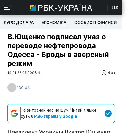
UA
КУРС ДОЛАРА
ЕКОНОМІКА
ОСОБИСТІ ФІНАНСИ
TEC
В.Ющенко подписал указ о
переводе нефтепровода
Одесса - Броды в аверсный
режим
14:21 22.05.2008 Чт
4 хв
RBC.UA
Не витрачай час на шум! Читай тільки
суть з
РБК-Україна у Google
Президент Украины Виктор Ющенко