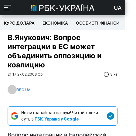
UA
КУРС ДОЛАРА
ЕКОНОМІКА
ОСОБИСТІ ФІНАНСИ
TEC
В.Янукович: Вопрос
интеграции в ЕС может
объединить оппозицию и
коалицию
21:17 27.02.2008 Ср
3 хв
RBC.UA
Не витрачай час на шум! Читай тільки
суть з
РБК-Україна у Google
Вопрос интеграции в Европейский