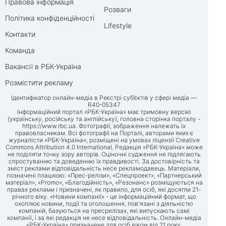
Правова інформація
Розваги
Політика конфіденційності
Lifestyle
Контакти
Команда
Вакансії в РБК-Україна
Розмістити рекламу
Ідентифікатор онлайн-медіа в Реєстрі суб’єктів у сфері медіа —
R40-05347
Інформаційний портал «РБК-Україна» має тримовну версію
(українську, російську та англійську), головна сторінка порталу -
https://www.rbc.ua
. Фотографії, зображення належать їх
правовласникам. Всі фотографії на Порталі, авторами яких є
журналісти «РБК-Україна», розміщені на умовах ліцензії Creative
Commons Attribution 4.0 International. Редакція «РБК-Україна» може
не поділяти точку зору авторів. Оціночні судження не підлягають
спростуванню та доведенню їх правдивості. За достовірність та
зміст реклами відповідальність несе рекламодавець. Матеріали,
позначені плашкою: «Прес-релізи», «Спецпроект», «Партнерський
матеріал», «Promo», «Благодійність», «Резонанс» розміщуються на
правах реклами і призначені, як правило, для осіб, які досягли 21-
річного віку. «Новини компанії» - це інформаційний формат, що
охоплює новини, події та оголошення, пов'язані з діяльністю
компаній, базуються на пресрелізах, які випускають самі
компанії, і за які редакція не несе відповідальність. Онлайн-медіа
«РБК-Україна» призначене для осіб віком від 21 року.