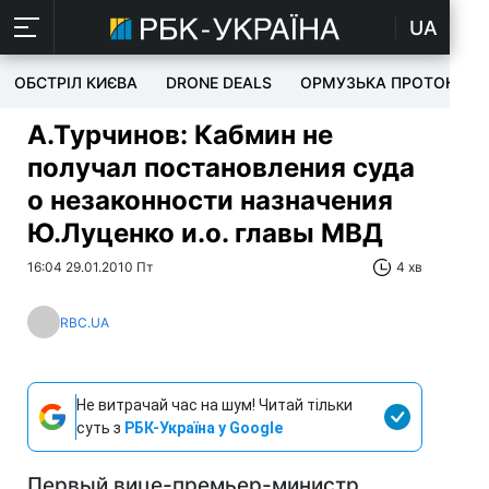
UA
ОБСТРІЛ КИЄВА
DRONE DEALS
ОРМУЗЬКА ПРОТОКА
А.Турчинов: Кабмин не
получал постановления суда
о незаконности назначения
Ю.Луценко и.о. главы МВД
16:04 29.01.2010 Пт
4 хв
RBC.UA
Не витрачай час на шум! Читай тільки
суть з
РБК-Україна у Google
Первый вице-премьер-министр