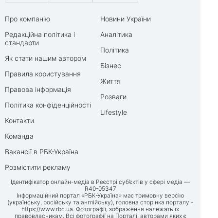
Про компанію
Новини України
Редакційна політика і
Аналітика
стандарти
Політика
Як стати нашим автором
Бізнес
Правила користування
Життя
Правова інформація
Розваги
Політика конфіденційності
Lifestyle
Контакти
Команда
Вакансії в РБК-Україна
Розмістити рекламу
Ідентифікатор онлайн-медіа в Реєстрі суб’єктів у сфері медіа —
R40-05347
Інформаційний портал «РБК-Україна» має тримовну версію
(українську, російську та англійську), головна сторінка порталу -
https://www.rbc.ua
. Фотографії, зображення належать їх
правовласникам. Всі фотографії на Порталі, авторами яких є