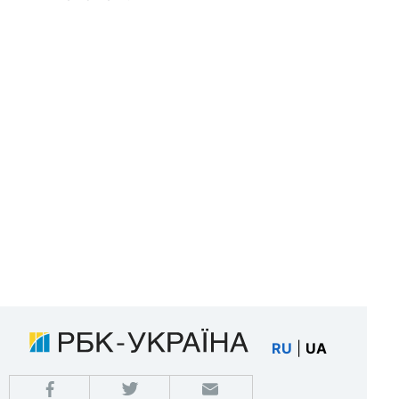
RU
|
UA