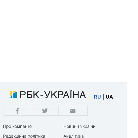
RU
|
UA
Про компанію
Новини України
Редакційна політика і
Аналітика