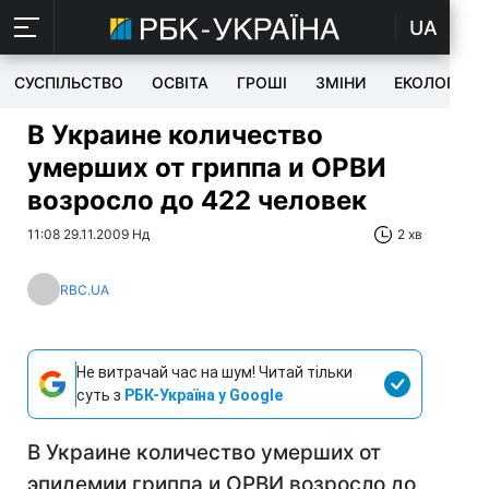
UA
СУСПІЛЬСТВО
ОСВІТА
ГРОШІ
ЗМІНИ
ЕКОЛОГІЯ
В Украине количество
умерших от гриппа и ОРВИ
возросло до 422 человек
11:08 29.11.2009 Нд
2 хв
RBC.UA
Не витрачай час на шум! Читай тільки
суть з
РБК-Україна у Google
В Украине количество умерших от
эпидемии гриппа и ОРВИ возросло до