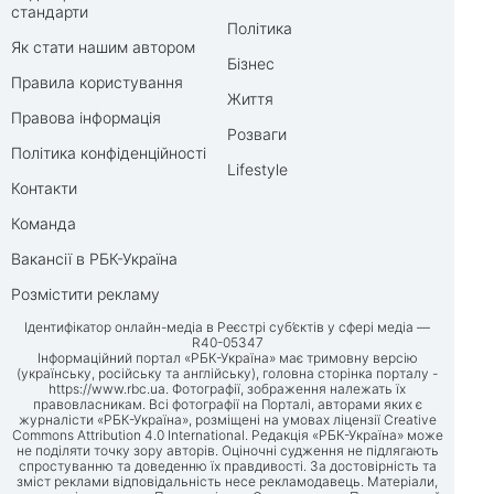
стандарти
Політика
Як стати нашим автором
Бізнес
Правила користування
Життя
Правова інформація
Розваги
Політика конфіденційності
Lifestyle
Контакти
Команда
Вакансії в РБК-Україна
Розмістити рекламу
Ідентифікатор онлайн-медіа в Реєстрі суб’єктів у сфері медіа —
R40-05347
Інформаційний портал «РБК-Україна» має тримовну версію
(українську, російську та англійську), головна сторінка порталу -
https://www.rbc.ua
. Фотографії, зображення належать їх
правовласникам. Всі фотографії на Порталі, авторами яких є
журналісти «РБК-Україна», розміщені на умовах ліцензії Creative
Commons Attribution 4.0 International. Редакція «РБК-Україна» може
не поділяти точку зору авторів. Оціночні судження не підлягають
спростуванню та доведенню їх правдивості. За достовірність та
зміст реклами відповідальність несе рекламодавець. Матеріали,