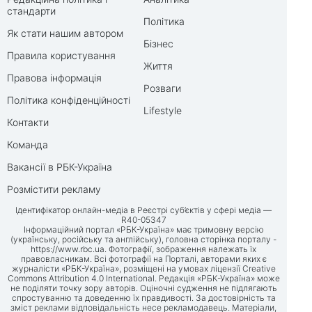
стандарти
Політика
Як стати нашим автором
Бізнес
Правила користування
Життя
Правова інформація
Розваги
Політика конфіденційності
Lifestyle
Контакти
Команда
Вакансії в РБК-Україна
Розмістити рекламу
Ідентифікатор онлайн-медіа в Реєстрі суб’єктів у сфері медіа —
R40-05347
Інформаційний портал «РБК-Україна» має тримовну версію
(українську, російську та англійську), головна сторінка порталу -
https://www.rbc.ua
. Фотографії, зображення належать їх
правовласникам. Всі фотографії на Порталі, авторами яких є
журналісти «РБК-Україна», розміщені на умовах ліцензії Creative
Commons Attribution 4.0 International. Редакція «РБК-Україна» може
не поділяти точку зору авторів. Оціночні судження не підлягають
спростуванню та доведенню їх правдивості. За достовірність та
зміст реклами відповідальність несе рекламодавець. Матеріали,