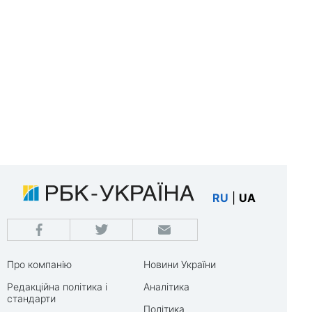
RU
|
UA
Про компанію
Новини України
Редакційна політика і
Аналітика
стандарти
Політика