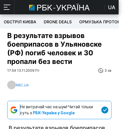
UA
ОБСТРІЛ КИЄВА
DRONE DEALS
ОРМУЗЬКА ПРОТОКА
В результате взрывов
боеприпасов в Ульяновске
(РФ) погиб человек и 30
пропали без вести
17:54 13.11.2009 Пт
3 хв
RBC.UA
Не витрачай час на шум! Читай тільки
суть з
РБК-Україна у Google
В результате взрывов боеприпасов