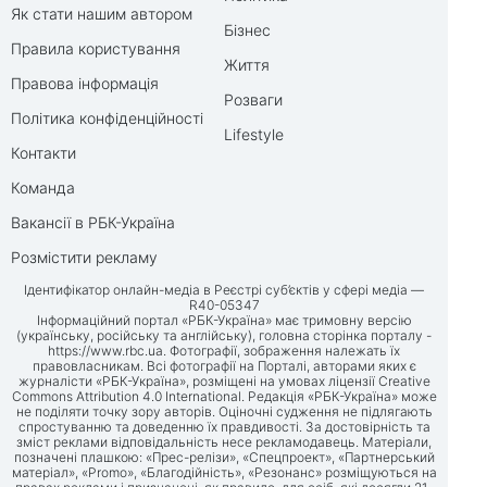
Як стати нашим автором
Бізнес
Правила користування
Життя
Правова інформація
Розваги
Політика конфіденційності
Lifestyle
Контакти
Команда
Вакансії в РБК-Україна
Розмістити рекламу
Ідентифікатор онлайн-медіа в Реєстрі суб’єктів у сфері медіа —
R40-05347
Інформаційний портал «РБК-Україна» має тримовну версію
(українську, російську та англійську), головна сторінка порталу -
https://www.rbc.ua
. Фотографії, зображення належать їх
правовласникам. Всі фотографії на Порталі, авторами яких є
журналісти «РБК-Україна», розміщені на умовах ліцензії Creative
Commons Attribution 4.0 International. Редакція «РБК-Україна» може
не поділяти точку зору авторів. Оціночні судження не підлягають
спростуванню та доведенню їх правдивості. За достовірність та
зміст реклами відповідальність несе рекламодавець. Матеріали,
позначені плашкою: «Прес-релізи», «Спецпроект», «Партнерський
матеріал», «Promo», «Благодійність», «Резонанс» розміщуються на