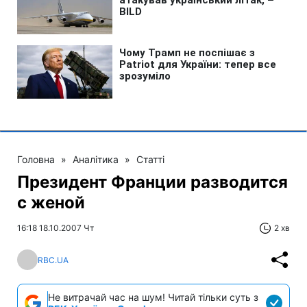
Головна
»
Аналітика
»
Статті
Президент Франции разводится
с женой
16:18 18.10.2007 Чт
2 хв
RBC.UA
Не витрачай час на шум! Читай тільки суть з