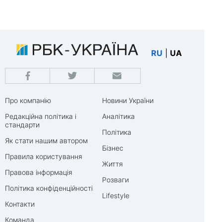
RU
|
UA
Про компанію
Новини України
Редакційна політика і
Аналітика
стандарти
Політика
Як стати нашим автором
Бізнес
Правила користування
Життя
Правова інформація
Розваги
Політика конфіденційності
Lifestyle
Контакти
Команда