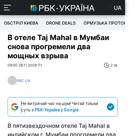
UA
ОБСТРІЛ КИЄВА
DRONE DEALS
ОРМУЗЬКА ПРОТОКА
В отеле Taj Mahal в Мумбаи
снова прогремели два
мощных взрыва
09:50 28.11.2008 Пт
2 хв
RBC.UA
Не витрачай час на шум! Читай тільки
суть з
РБК-Україна у Google
В пятизвездочном отеле Taj Mahal в
индийском г. Мумбаи прогремели два