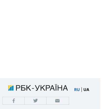
RU
|
UA