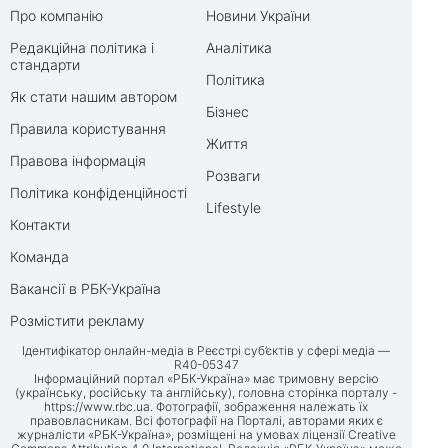
Про компанію
Новини України
Редакційна політика і
Аналітика
стандарти
Політика
Як стати нашим автором
Бізнес
Правила користування
Життя
Правова інформація
Розваги
Політика конфіденційності
Lifestyle
Контакти
Команда
Вакансії в РБК-Україна
Розмістити рекламу
Ідентифікатор онлайн-медіа в Реєстрі суб’єктів у сфері медіа —
R40-05347
Інформаційний портал «РБК-Україна» має тримовну версію
(українську, російську та англійську), головна сторінка порталу -
https://www.rbc.ua
. Фотографії, зображення належать їх
правовласникам. Всі фотографії на Порталі, авторами яких є
журналісти «РБК-Україна», розміщені на умовах ліцензії Creative