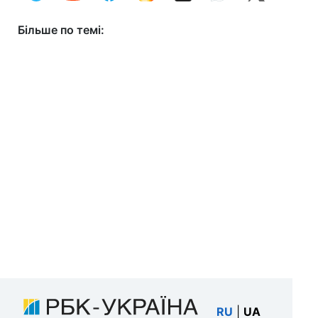
Більше по темі:
RU
|
UA