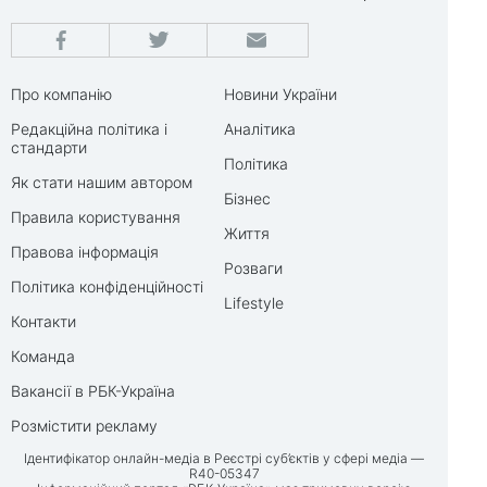
Про компанію
Новини України
Редакційна політика і
Аналітика
стандарти
Політика
Як стати нашим автором
Бізнес
Правила користування
Життя
Правова інформація
Розваги
Політика конфіденційності
Lifestyle
Контакти
Команда
Вакансії в РБК-Україна
Розмістити рекламу
Ідентифікатор онлайн-медіа в Реєстрі суб’єктів у сфері медіа —
R40-05347