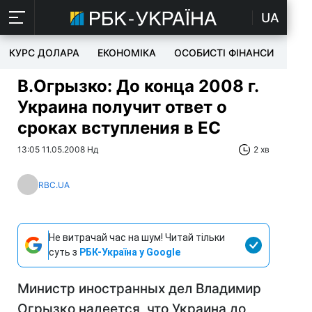
UA
КУРС ДОЛАРА
ЕКОНОМІКА
ОСОБИСТІ ФІНАНСИ
TEC
В.Огрызко: До конца 2008 г.
Украина получит ответ о
сроках вступления в ЕС
13:05 11.05.2008 Нд
2 хв
RBC.UA
Не витрачай час на шум! Читай тільки
суть з
РБК-Україна у Google
Министр иностранных дел Владимир
Огрызко надеется, что Украина до