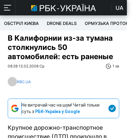
UA
ОБСТРІЛ КИЄВА
DRONE DEALS
ОРМУЗЬКА ПРОТОКА
В Калифорнии из-за тумана
столкнулись 50
автомобилей: есть раненые
08:28 13.02.2008 Ср
1 хв
RBC.UA
Не витрачай час на шум! Читай тільки
суть з
РБК-Україна у Google
Крупное дорожно-транспортное
происшествие (ДТП) произошло в