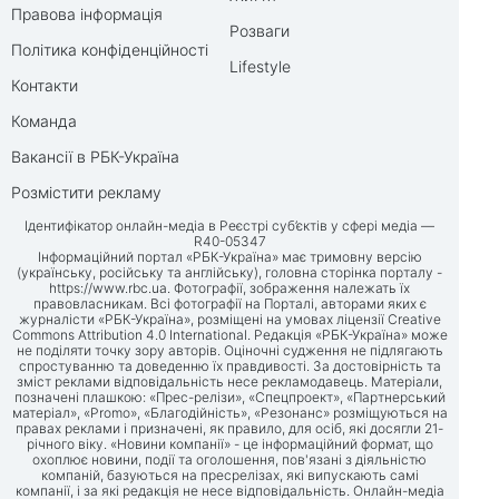
Правова інформація
Розваги
Політика конфіденційності
Lifestyle
Контакти
Команда
Вакансії в РБК-Україна
Розмістити рекламу
Ідентифікатор онлайн-медіа в Реєстрі суб’єктів у сфері медіа —
R40-05347
Інформаційний портал «РБК-Україна» має тримовну версію
(українську, російську та англійську), головна сторінка порталу -
https://www.rbc.ua
. Фотографії, зображення належать їх
правовласникам. Всі фотографії на Порталі, авторами яких є
журналісти «РБК-Україна», розміщені на умовах ліцензії Creative
Commons Attribution 4.0 International. Редакція «РБК-Україна» може
не поділяти точку зору авторів. Оціночні судження не підлягають
спростуванню та доведенню їх правдивості. За достовірність та
зміст реклами відповідальність несе рекламодавець. Матеріали,
позначені плашкою: «Прес-релізи», «Спецпроект», «Партнерський
матеріал», «Promo», «Благодійність», «Резонанс» розміщуються на
правах реклами і призначені, як правило, для осіб, які досягли 21-
річного віку. «Новини компанії» - це інформаційний формат, що
охоплює новини, події та оголошення, пов'язані з діяльністю
компаній, базуються на пресрелізах, які випускають самі
компанії, і за які редакція не несе відповідальність. Онлайн-медіа