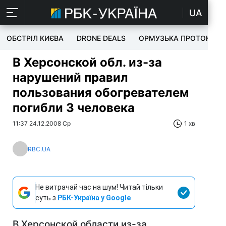
UA
ОБСТРІЛ КИЄВА
DRONE DEALS
ОРМУЗЬКА ПРОТОКА
В Херсонской обл. из-за
нарушений правил
пользования обогревателем
погибли 3 человека
11:37 24.12.2008 Ср
1 хв
RBC.UA
Не витрачай час на шум! Читай тільки
суть з
РБК-Україна у Google
В Херсонской области из-за