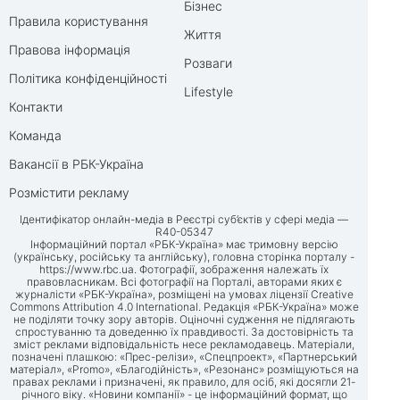
Бізнес
Правила користування
Життя
Правова інформація
Розваги
Політика конфіденційності
Lifestyle
Контакти
Команда
Вакансії в РБК-Україна
Розмістити рекламу
Ідентифікатор онлайн-медіа в Реєстрі суб’єктів у сфері медіа —
R40-05347
Інформаційний портал «РБК-Україна» має тримовну версію
(українську, російську та англійську), головна сторінка порталу -
https://www.rbc.ua
. Фотографії, зображення належать їх
правовласникам. Всі фотографії на Порталі, авторами яких є
журналісти «РБК-Україна», розміщені на умовах ліцензії Creative
Commons Attribution 4.0 International. Редакція «РБК-Україна» може
не поділяти точку зору авторів. Оціночні судження не підлягають
спростуванню та доведенню їх правдивості. За достовірність та
зміст реклами відповідальність несе рекламодавець. Матеріали,
позначені плашкою: «Прес-релізи», «Спецпроект», «Партнерський
матеріал», «Promo», «Благодійність», «Резонанс» розміщуються на
правах реклами і призначені, як правило, для осіб, які досягли 21-
річного віку. «Новини компанії» - це інформаційний формат, що