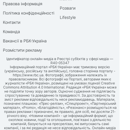
Правова інформація
Розваги
Політика конфіденційності
Lifestyle
Контакти
Команда
Вакансії в РБК-Україна
Розмістити рекламу
Ідентифікатор онлайн-медіа в Реєстрі суб’єктів у сфері медіа —
R40-05347
Інформаційний портал «РБК-Україна» має тримовну версію
(українську, російську та англійську), головна сторінка порталу -
https://www.rbc.ua
. Фотографії, зображення належать їх
правовласникам. Всі фотографії на Порталі, авторами яких є
журналісти «РБК-Україна», розміщені на умовах ліцензії Creative
Commons Attribution 4.0 International. Редакція «РБК-Україна» може
не поділяти точку зору авторів. Оціночні судження не підлягають
спростуванню та доведенню їх правдивості. За достовірність та
зміст реклами відповідальність несе рекламодавець. Матеріали,
позначені плашкою: «Прес-релізи», «Спецпроект», «Партнерський
матеріал», «Promo», «Благодійність», «Резонанс» розміщуються на
правах реклами і призначені, як правило, для осіб, які досягли 21-
річного віку. «Новини компанії» - це інформаційний формат, що
охоплює новини, події та оголошення, пов'язані з діяльністю
компаній, базуються на пресрелізах, які випускають самі
компанії, і за які редакція не несе відповідальність. Онлайн-медіа