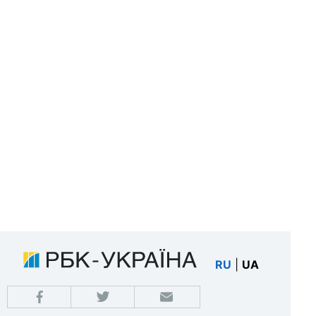
RU
|
UA