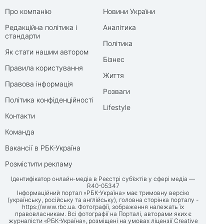
Про компанію
Новини України
Редакційна політика і
Аналітика
стандарти
Політика
Як стати нашим автором
Бізнес
Правила користування
Життя
Правова інформація
Розваги
Політика конфіденційності
Lifestyle
Контакти
Команда
Вакансії в РБК-Україна
Розмістити рекламу
Ідентифікатор онлайн-медіа в Реєстрі суб’єктів у сфері медіа —
R40-05347
Інформаційний портал «РБК-Україна» має тримовну версію
(українську, російську та англійську), головна сторінка порталу -
https://www.rbc.ua
. Фотографії, зображення належать їх
правовласникам. Всі фотографії на Порталі, авторами яких є
журналісти «РБК-Україна», розміщені на умовах ліцензії Creative