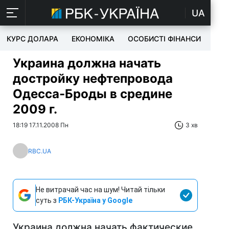
UA
КУРС ДОЛАРА
ЕКОНОМІКА
ОСОБИСТІ ФІНАНСИ
TEC
Украина должна начать
достройку нефтепровода
Одесса-Броды в средине
2009 г.
18:19 17.11.2008 Пн
3 хв
RBC.UA
Не витрачай час на шум! Читай тільки
суть з
РБК-Україна у Google
Украина должна начать фактические