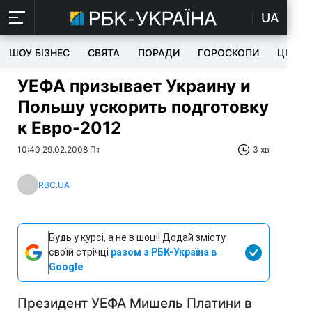
UA
ШОУ БІЗНЕС
СВЯТА
ПОРАДИ
ГОРОСКОПИ
ЦІКАВ
УЕФА призывает Украину и
Польшу ускорить подготовку
к Евро-2012
10:40 29.02.2008 Пт
3 хв
RBC.UA
Будь у курсі, а не в шоці! Додай змісту
своїй стрічці
разом з РБК-Україна в
Google
Президент УЕФА Мишель Платини в