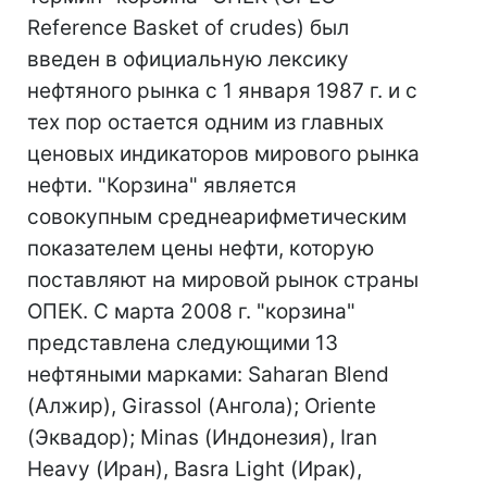
Reference Basket of crudes) был
введен в официальную лексику
нефтяного рынка с 1 января 1987 г. и с
тех пор остается одним из главных
ценовых индикаторов мирового рынка
нефти. "Корзина" является
совокупным среднеарифметическим
показателем цены нефти, которую
поставляют на мировой рынок страны
ОПЕК. С марта 2008 г. "корзина"
представлена следующими 13
нефтяными марками: Saharan Blend
(Алжир), Girassol (Ангола); Oriente
(Эквадор); Minas (Индонезия), Iran
Heavy (Иран), Basra Light (Ирак),