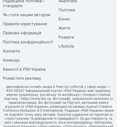
Редакційна політика і
Аналітика
стандарти
Політика
Як стати нашим автором
Бізнес
Правила користування
Життя
Правова інформація
Розваги
Політика конфіденційності
Lifestyle
Контакти
Команда
Вакансії в РБК-Україна
Розмістити рекламу
Ідентифікатор онлайн-медіа в Реєстрі суб’єктів у сфері медіа —
R40-05347 Інформаційний портал «РБК-Україна» має тримовну
версію (українську, російську та англійську), головна сторінка
порталу -
https://www.rbc.ua
. Фотографії, зображення належать їх
правовласникам. Всі фотографії на Порталі, авторами яких є
журналісти «РБК-Україна», розміщені на умовах ліцензії Creative
Commons Attribution 4.0 International. Редакція «РБК-Україна» може
не поділяти точку зору авторів. Оціночні судження не підлягають
спростуванню та доведенню їх правдивості. За достовірність та
зміст реклами відповідальність несе рекламодавець. Матеріали,
позначені плашкою: «Прес-релізи», «Спецпроект», «Партнерський