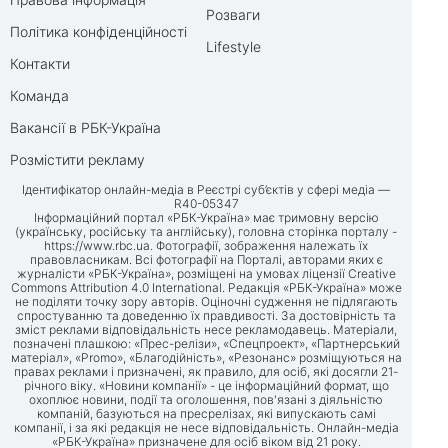
Розваги
Політика конфіденційності
Lifestyle
Контакти
Команда
Вакансії в РБК-Україна
Розмістити рекламу
Ідентифікатор онлайн-медіа в Реєстрі суб’єктів у сфері медіа —
R40-05347
Інформаційний портал «РБК-Україна» має тримовну версію
(українську, російську та англійську), головна сторінка порталу -
https://www.rbc.ua
. Фотографії, зображення належать їх
правовласникам. Всі фотографії на Порталі, авторами яких є
журналісти «РБК-Україна», розміщені на умовах ліцензії Creative
Commons Attribution 4.0 International. Редакція «РБК-Україна» може
не поділяти точку зору авторів. Оціночні судження не підлягають
спростуванню та доведенню їх правдивості. За достовірність та
зміст реклами відповідальність несе рекламодавець. Матеріали,
позначені плашкою: «Прес-релізи», «Спецпроект», «Партнерський
матеріал», «Promo», «Благодійність», «Резонанс» розміщуються на
правах реклами і призначені, як правило, для осіб, які досягли 21-
річного віку. «Новини компанії» - це інформаційний формат, що
охоплює новини, події та оголошення, пов'язані з діяльністю
компаній, базуються на пресрелізах, які випускають самі
компанії, і за які редакція не несе відповідальність. Онлайн-медіа
«РБК-Україна» призначене для осіб віком від 21 року.