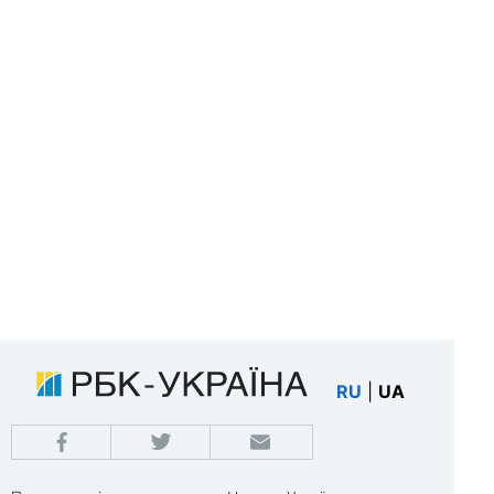
RU
|
UA