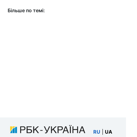
Більше по темі:
RU
|
UA