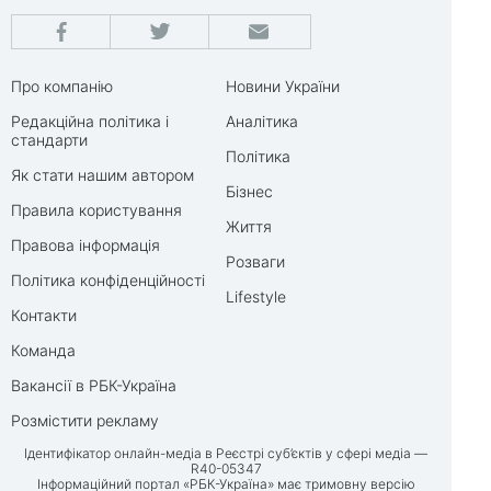
Про компанію
Новини України
Редакційна політика і
Аналітика
стандарти
Політика
Як стати нашим автором
Бізнес
Правила користування
Життя
Правова інформація
Розваги
Політика конфіденційності
Lifestyle
Контакти
Команда
Вакансії в РБК-Україна
Розмістити рекламу
Ідентифікатор онлайн-медіа в Реєстрі суб’єктів у сфері медіа —
R40-05347
Інформаційний портал «РБК-Україна» має тримовну версію