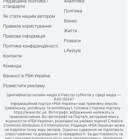
Редакційна політика і
Аналітика
стандарти
Політика
Як стати нашим автором
Бізнес
Правила користування
Життя
Правова інформація
Розваги
Політика конфіденційності
Lifestyle
Контакти
Команда
Вакансії в РБК-Україна
Розмістити рекламу
Ідентифікатор онлайн-медіа в Реєстрі суб’єктів у сфері медіа —
R40-05347
Інформаційний портал «РБК-Україна» має тримовну версію
(українську, російську та англійську), головна сторінка порталу -
https://www.rbc.ua
. Фотографії, зображення належать їх
правовласникам. Всі фотографії на Порталі, авторами яких є
журналісти «РБК-Україна», розміщені на умовах ліцензії Creative
Commons Attribution 4.0 International. Редакція «РБК-Україна» може
не поділяти точку зору авторів. Оціночні судження не підлягають
спростуванню та доведенню їх правдивості. За достовірність та
зміст реклами відповідальність несе рекламодавець. Матеріали,