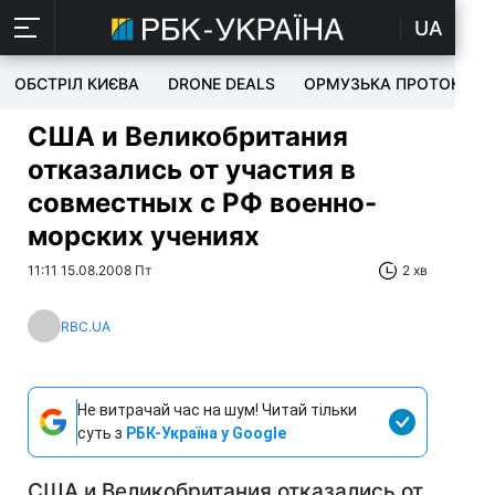
UA
ОБСТРІЛ КИЄВА
DRONE DEALS
ОРМУЗЬКА ПРОТОКА
США и Великобритания
отказались от участия в
совместных с РФ военно-
морских учениях
11:11 15.08.2008 Пт
2 хв
RBC.UA
Не витрачай час на шум! Читай тільки
суть з
РБК-Україна у Google
США и Великобритания отказались от