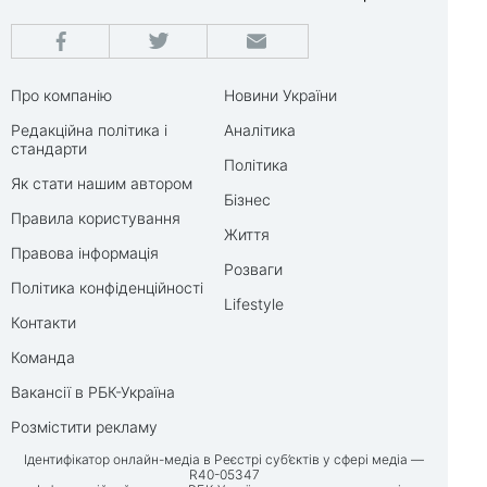
Про компанію
Новини України
Редакційна політика і
Аналітика
стандарти
Політика
Як стати нашим автором
Бізнес
Правила користування
Життя
Правова інформація
Розваги
Політика конфіденційності
Lifestyle
Контакти
Команда
Вакансії в РБК-Україна
Розмістити рекламу
Ідентифікатор онлайн-медіа в Реєстрі суб’єктів у сфері медіа —
R40-05347