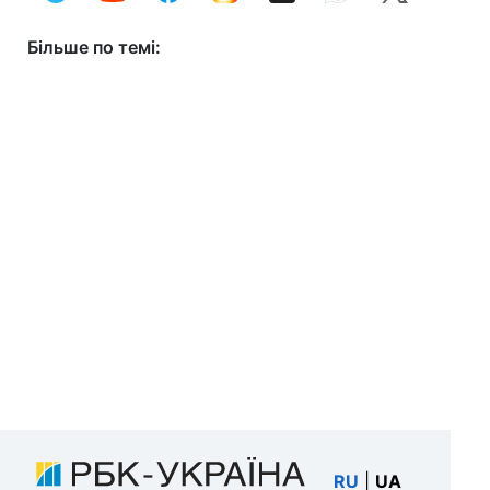
Більше по темі:
RU
|
UA