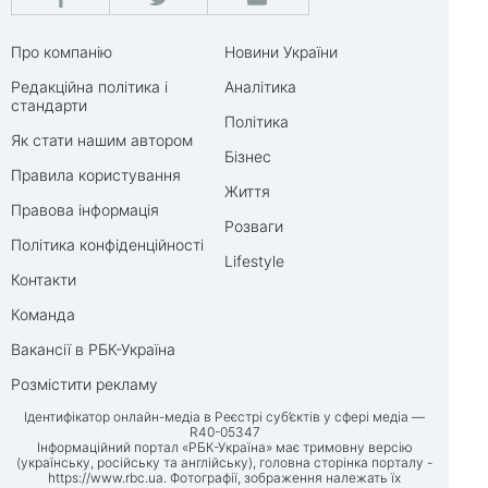
Про компанію
Новини України
Редакційна політика і
Аналітика
стандарти
Політика
Як стати нашим автором
Бізнес
Правила користування
Життя
Правова інформація
Розваги
Політика конфіденційності
Lifestyle
Контакти
Команда
Вакансії в РБК-Україна
Розмістити рекламу
Ідентифікатор онлайн-медіа в Реєстрі суб’єктів у сфері медіа —
R40-05347
Інформаційний портал «РБК-Україна» має тримовну версію
(українську, російську та англійську), головна сторінка порталу -
https://www.rbc.ua
. Фотографії, зображення належать їх