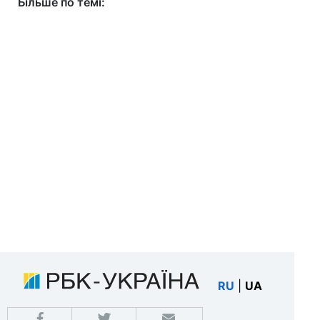
Більше по темі:
RU
|
UA