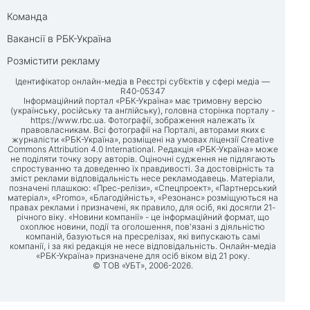
Команда
Вакансії в РБК-Україна
Розмістити рекламу
Ідентифікатор онлайн-медіа в Реєстрі суб’єктів у сфері медіа —
R40-05347
Інформаційний портал «РБК-Україна» має тримовну версію
(українську, російську та англійську), головна сторінка порталу -
https://www.rbc.ua
. Фотографії, зображення належать їх
правовласникам. Всі фотографії на Порталі, авторами яких є
журналісти «РБК-Україна», розміщені на умовах ліцензії Creative
Commons Attribution 4.0 International. Редакція «РБК-Україна» може
не поділяти точку зору авторів. Оціночні судження не підлягають
спростуванню та доведенню їх правдивості. За достовірність та
зміст реклами відповідальність несе рекламодавець. Матеріали,
позначені плашкою: «Прес-релізи», «Спецпроект», «Партнерський
матеріал», «Promo», «Благодійність», «Резонанс» розміщуються на
правах реклами і призначені, як правило, для осіб, які досягли 21-
річного віку. «Новини компанії» - це інформаційний формат, що
охоплює новини, події та оголошення, пов'язані з діяльністю
компаній, базуються на пресрелізах, які випускають самі
компанії, і за які редакція не несе відповідальність. Онлайн-медіа
«РБК-Україна» призначене для осіб віком від 21 року.
© ТОВ «УБТ», 2006-2026.