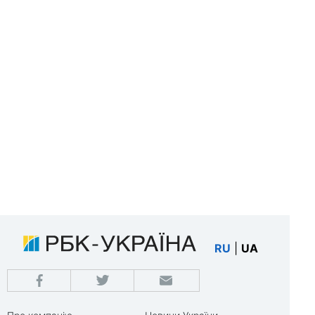
RU
|
UA