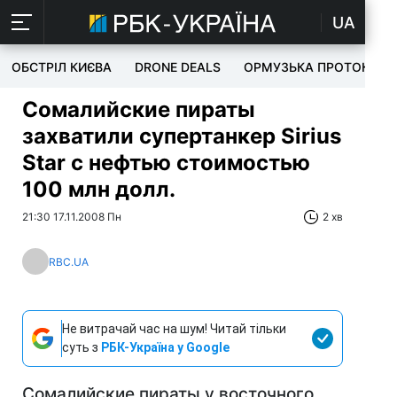
UA
ОБСТРІЛ КИЄВА
DRONE DEALS
ОРМУЗЬКА ПРОТОКА
Сомалийские пираты
захватили супертaнкep Sirius
Star с нефтью стоимостью
100 млн долл.
21:30 17.11.2008 Пн
2 хв
RBC.UA
Не витрачай час на шум! Читай тільки
суть з
РБК-Україна у Google
Сомалийские пираты у восточного