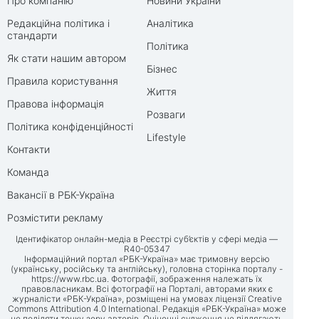
Про компанію
Новини України
Редакційна політика і
Аналітика
стандарти
Політика
Як стати нашим автором
Бізнес
Правила користування
Життя
Правова інформація
Розваги
Політика конфіденційності
Lifestyle
Контакти
Команда
Вакансії в РБК-Україна
Розмістити рекламу
Ідентифікатор онлайн-медіа в Реєстрі суб’єктів у сфері медіа —
R40-05347
Інформаційний портал «РБК-Україна» має тримовну версію
(українську, російську та англійську), головна сторінка порталу -
https://www.rbc.ua
. Фотографії, зображення належать їх
правовласникам. Всі фотографії на Порталі, авторами яких є
журналісти «РБК-Україна», розміщені на умовах ліцензії Creative
Commons Attribution 4.0 International. Редакція «РБК-Україна» може
не поділяти точку зору авторів. Оціночні судження не підлягають