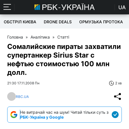
UA
ОБСТРІЛ КИЄВА
DRONE DEALS
ОРМУЗЬКА ПРОТОКА
Головна
»
Аналітика
»
Статті
Сомалийские пираты захватили
супертaнкep Sirius Star с
нефтью стоимостью 100 млн
долл.
21:30 17.11.2008 Пн
2 хв
RBC.UA
Не витрачай час на шум! Читай тільки суть з
РБК-Україна у Google