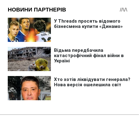
Головна
»
Аналітика
»
Статті
ОПЕК понизила прогноз спроса