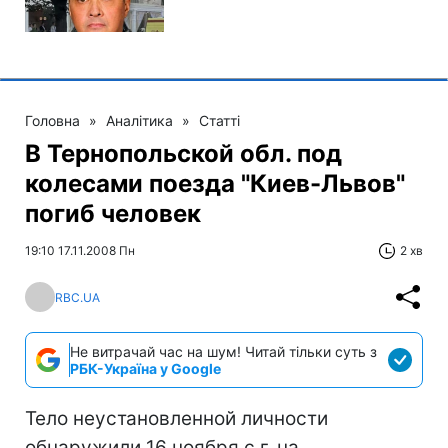
Головна
»
Аналітика
»
Статті
В Тернопольской обл. под
колесами поезда "Киев-Львов"
погиб человек
19:10 17.11.2008 Пн
2 хв
RBC.UA
Не витрачай час на шум! Читай тільки суть з
РБК-Україна у Google
Тело неустановленной личности
обнаружили 16 ноября с.г. на