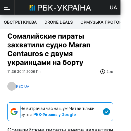
UA
ОБСТРІЛ КИЄВА
DRONE DEALS
ОРМУЗЬКА ПРОТОКА
Сомалийские пираты
захватили судно Maran
Centauros с двумя
украинцами на борту
11:39 30.11.2009 Пн
2 хв
RBC.UA
Не витрачай час на шум! Читай тільки
суть з
РБК-Україна у Google
Сомалийские пираты вчера захватили