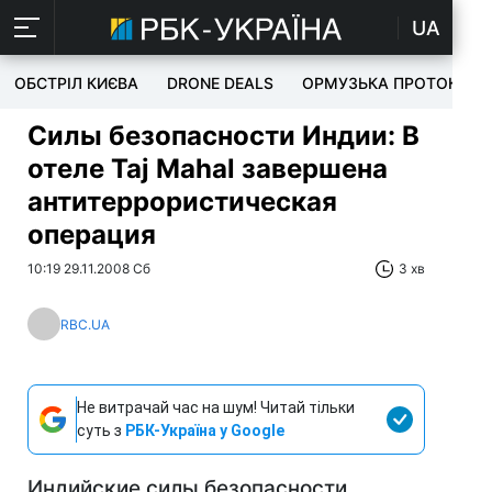
UA
ОБСТРІЛ КИЄВА
DRONE DEALS
ОРМУЗЬКА ПРОТОКА
Силы безопасности Индии: В
отеле Taj Мahal завершена
антитеррористическая
операция
10:19 29.11.2008 Сб
3 хв
RBC.UA
Не витрачай час на шум! Читай тільки
суть з
РБК-Україна у Google
Индийские силы безопасности