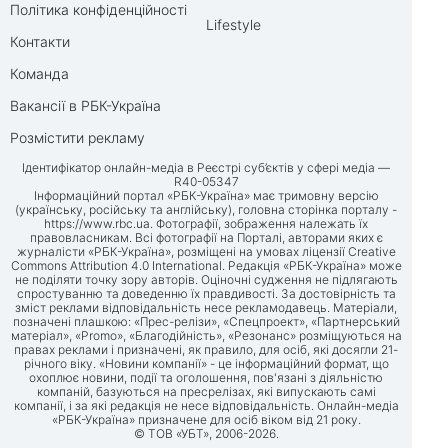
Політика конфіденційності
Lifestyle
Контакти
Команда
Вакансії в РБК-Україна
Розмістити рекламу
Ідентифікатор онлайн-медіа в Реєстрі суб’єктів у сфері медіа —
R40-05347
Інформаційний портал «РБК-Україна» має тримовну версію
(українську, російську та англійську), головна сторінка порталу -
https://www.rbc.ua
. Фотографії, зображення належать їх
правовласникам. Всі фотографії на Порталі, авторами яких є
журналісти «РБК-Україна», розміщені на умовах ліцензії Creative
Commons Attribution 4.0 International. Редакція «РБК-Україна» може
не поділяти точку зору авторів. Оціночні судження не підлягають
спростуванню та доведенню їх правдивості. За достовірність та
зміст реклами відповідальність несе рекламодавець. Матеріали,
позначені плашкою: «Прес-релізи», «Спецпроект», «Партнерський
матеріал», «Promo», «Благодійність», «Резонанс» розміщуються на
правах реклами і призначені, як правило, для осіб, які досягли 21-
річного віку. «Новини компанії» - це інформаційний формат, що
охоплює новини, події та оголошення, пов'язані з діяльністю
компаній, базуються на пресрелізах, які випускають самі
компанії, і за які редакція не несе відповідальність. Онлайн-медіа
«РБК-Україна» призначене для осіб віком від 21 року.
© ТОВ «УБТ», 2006-2026.