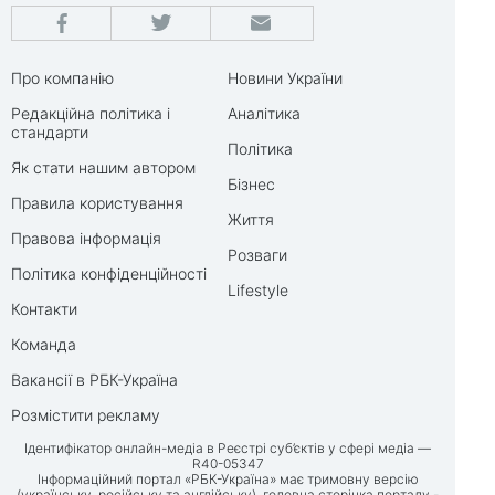
Про компанію
Новини України
Редакційна політика і
Аналітика
стандарти
Політика
Як стати нашим автором
Бізнес
Правила користування
Життя
Правова інформація
Розваги
Політика конфіденційності
Lifestyle
Контакти
Команда
Вакансії в РБК-Україна
Розмістити рекламу
Ідентифікатор онлайн-медіа в Реєстрі суб’єктів у сфері медіа —
R40-05347
Інформаційний портал «РБК-Україна» має тримовну версію
(українську, російську та англійську), головна сторінка порталу -