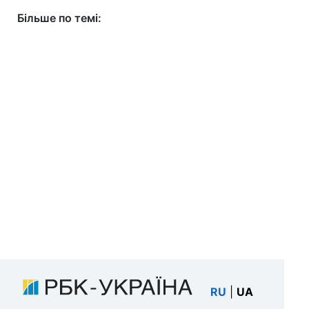
Більше по темі:
RU
|
UA