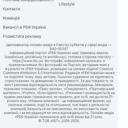
Lifestyle
Контакти
Команда
Вакансії в РБК-Україна
Розмістити рекламу
Ідентифікатор онлайн-медіа в Реєстрі суб’єктів у сфері медіа —
R40-05347
Інформаційний портал «РБК-Україна» має тримовну версію
(українську, російську та англійську), головна сторінка порталу -
https://www.rbc.ua
. Фотографії, зображення належать їх
правовласникам. Всі фотографії на Порталі, авторами яких є
журналісти «РБК-Україна», розміщені на умовах ліцензії Creative
Commons Attribution 4.0 International. Редакція «РБК-Україна» може
не поділяти точку зору авторів. Оціночні судження не підлягають
спростуванню та доведенню їх правдивості. За достовірність та
зміст реклами відповідальність несе рекламодавець. Матеріали,
позначені плашкою: «Прес-релізи», «Спецпроект», «Партнерський
матеріал», «Promo», «Благодійність», «Резонанс» розміщуються на
правах реклами і призначені, як правило, для осіб, які досягли 21-
річного віку. «Новини компанії» - це інформаційний формат, що
охоплює новини, події та оголошення, пов'язані з діяльністю
компаній, базуються на пресрелізах, які випускають самі
компанії, і за які редакція не несе відповідальність. Онлайн-медіа
«РБК-Україна» призначене для осіб віком від 21 року.
© ТОВ «УБТ», 2006-2026.