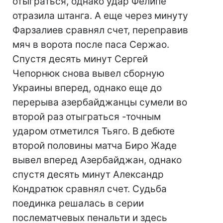
отыграться, однако удар Фелипе
отразила штанга. А еще через минуту
Фарзалиев сравнял счет, переправив
мяч в ворота после паса Сержао.
Спустя десять минут Сергей
Чепорнюк снова вывел сборную
Украины вперед, однако еще до
перерыва азербайджанцы сумели во
второй раз отыграться -точным
ударом отметился Тьяго. В дебюте
второй половины матча Биро Жаде
вывел вперед Азербайджан, однако
спустя десять минут Александр
Кондратюк сравнял счет. Судьба
поединка решалась в серии
послематчевых пенальти и здесь