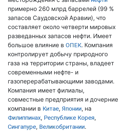
примерно 260 млрд баррелей (99 %
запасов Саудовской Аравии), что
составляет около четверти мировых
разведанных запасов нефти. Имеет
большое влияние в
ОПЕК
. Компания
контролирует добычу природного
газа на территории страны, владеет
современными нефте- и
газоперерабатывающими заводами.
Компания имеет филиалы,
совместные предприятия и дочерние
компании в
Китае
,
Японии
, на
Филиппинах
,
Республике Корея
,
Сингапуре
,
Великобритании
.