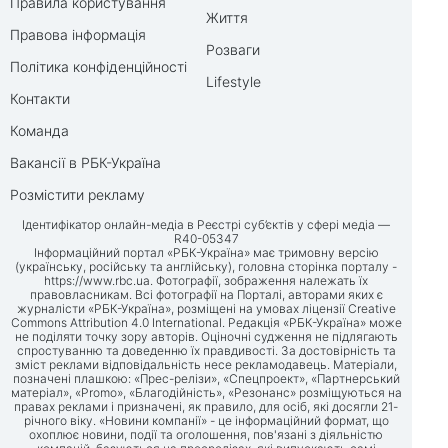
Правила користування
Життя
Правова інформація
Розваги
Політика конфіденційності
Lifestyle
Контакти
Команда
Вакансії в РБК-Україна
Розмістити рекламу
Ідентифікатор онлайн-медіа в Реєстрі суб’єктів у сфері медіа —
R40-05347
Інформаційний портал «РБК-Україна» має тримовну версію
(українську, російську та англійську), головна сторінка порталу -
https://www.rbc.ua
. Фотографії, зображення належать їх
правовласникам. Всі фотографії на Порталі, авторами яких є
журналісти «РБК-Україна», розміщені на умовах ліцензії Creative
Commons Attribution 4.0 International. Редакція «РБК-Україна» може
не поділяти точку зору авторів. Оціночні судження не підлягають
спростуванню та доведенню їх правдивості. За достовірність та
зміст реклами відповідальність несе рекламодавець. Матеріали,
позначені плашкою: «Прес-релізи», «Спецпроект», «Партнерський
матеріал», «Promo», «Благодійність», «Резонанс» розміщуються на
правах реклами і призначені, як правило, для осіб, які досягли 21-
річного віку. «Новини компанії» - це інформаційний формат, що
охоплює новини, події та оголошення, пов'язані з діяльністю