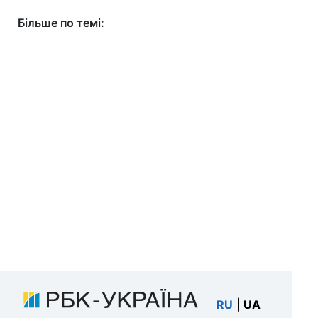
Більше по темі:
RU
|
UA