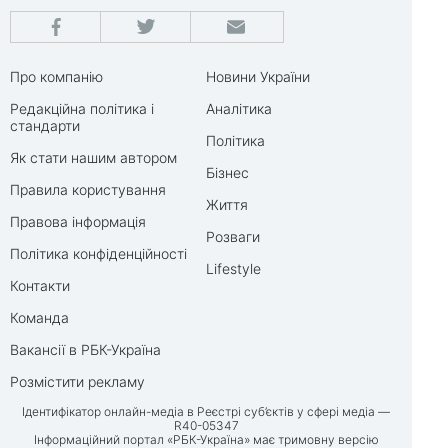
Про компанію
Новини України
Редакційна політика і
Аналітика
стандарти
Політика
Як стати нашим автором
Бізнес
Правила користування
Життя
Правова інформація
Розваги
Політика конфіденційності
Lifestyle
Контакти
Команда
Вакансії в РБК-Україна
Розмістити рекламу
Ідентифікатор онлайн-медіа в Реєстрі суб’єктів у сфері медіа —
R40-05347
Інформаційний портал «РБК-Україна» має тримовну версію