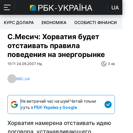
UA
КУРС ДОЛАРА
ЕКОНОМІКА
ОСОБИСТІ ФІНАНСИ
TEC
С.Месич: Хорватия будет
отстаивать правила
поведения на энергорынке
15:11 24.06.2007 Нд
3 хв
RBC.UA
Не витрачай час на шум! Читай тільки
суть з
РБК-Україна у Google
Хорватия намерена отстаивать идею
договора, устанавливающего