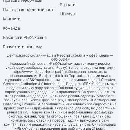
Правова інформація
Розваги
Політика конфіденційності
Lifestyle
Контакти
Команда
Вакансії в РБК-Україна
Розмістити рекламу
Ідентифікатор онлайн-медіа в Реєстрі суб’єктів у сфері медіа —
R40-05347
Інформаційний портал «РБК-Україна» має тримовну версію
(українську, російську та англійську), головна сторінка порталу -
https://www.rbc.ua
. Фотографії, зображення належать їх
правовласникам. Всі фотографії на Порталі, авторами яких є
журналісти «РБК-Україна», розміщені на умовах ліцензії Creative
Commons Attribution 4.0 International. Редакція «РБК-Україна» може
не поділяти точку зору авторів. Оціночні судження не підлягають
спростуванню та доведенню їх правдивості. За достовірність та
зміст реклами відповідальність несе рекламодавець. Матеріали,
позначені плашкою: «Прес-релізи», «Спецпроект», «Партнерський
матеріал», «Promo», «Благодійність», «Резонанс» розміщуються на
правах реклами і призначені, як правило, для осіб, які досягли 21-
річного віку. «Новини компанії» - це інформаційний формат, що
охоплює новини, події та оголошення, пов'язані з діяльністю
компаній, базуються на пресрелізах, які випускають самі
компанії, і за які редакція не несе відповідальність. Онлайн-медіа
«РБК-Україна» призначене для осіб віком від 21 року.