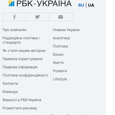
RU
|
UA
Про компанію
Новини України
Редакційна політика і
Аналітика
стандарти
Політика
Як стати нашим автором
Бізнес
Правила користування
Життя
Правова інформація
Розваги
Політика конфіденційності
Lifestyle
Контакти
Команда
Вакансії в РБК-Україна
Розмістити рекламу