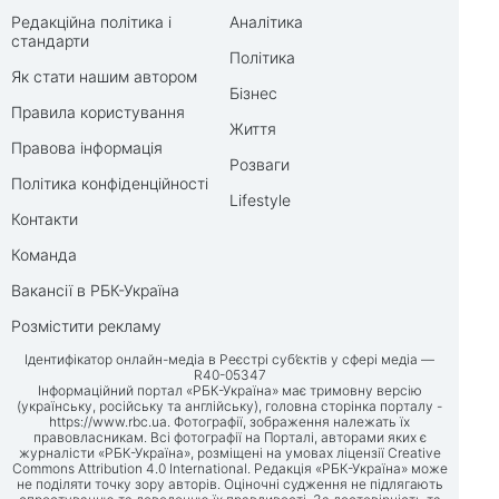
Редакційна політика і
Аналітика
стандарти
Політика
Як стати нашим автором
Бізнес
Правила користування
Життя
Правова інформація
Розваги
Політика конфіденційності
Lifestyle
Контакти
Команда
Вакансії в РБК-Україна
Розмістити рекламу
Ідентифікатор онлайн-медіа в Реєстрі суб’єктів у сфері медіа —
R40-05347
Інформаційний портал «РБК-Україна» має тримовну версію
(українську, російську та англійську), головна сторінка порталу -
https://www.rbc.ua
. Фотографії, зображення належать їх
правовласникам. Всі фотографії на Порталі, авторами яких є
журналісти «РБК-Україна», розміщені на умовах ліцензії Creative
Commons Attribution 4.0 International. Редакція «РБК-Україна» може
не поділяти точку зору авторів. Оціночні судження не підлягають