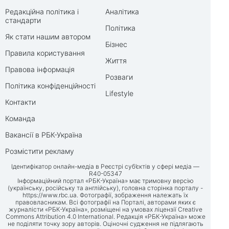
Редакційна політика і
Аналітика
стандарти
Політика
Як стати нашим автором
Бізнес
Правила користування
Життя
Правова інформація
Розваги
Політика конфіденційності
Lifestyle
Контакти
Команда
Вакансії в РБК-Україна
Розмістити рекламу
Ідентифікатор онлайн-медіа в Реєстрі суб’єктів у сфері медіа —
R40-05347
Інформаційний портал «РБК-Україна» має тримовну версію
(українську, російську та англійську), головна сторінка порталу -
https://www.rbc.ua
. Фотографії, зображення належать їх
правовласникам. Всі фотографії на Порталі, авторами яких є
журналісти «РБК-Україна», розміщені на умовах ліцензії Creative
Commons Attribution 4.0 International. Редакція «РБК-Україна» може
не поділяти точку зору авторів. Оціночні судження не підлягають