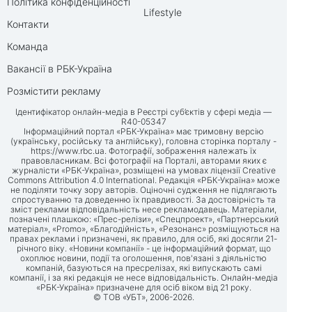
Політика конфіденційності
Lifestyle
Контакти
Команда
Вакансії в РБК-Україна
Розмістити рекламу
Ідентифікатор онлайн-медіа в Реєстрі суб’єктів у сфері медіа —
R40-05347
Інформаційний портал «РБК-Україна» має тримовну версію
(українську, російську та англійську), головна сторінка порталу -
https://www.rbc.ua
. Фотографії, зображення належать їх
правовласникам. Всі фотографії на Порталі, авторами яких є
журналісти «РБК-Україна», розміщені на умовах ліцензії Creative
Commons Attribution 4.0 International. Редакція «РБК-Україна» може
не поділяти точку зору авторів. Оціночні судження не підлягають
спростуванню та доведенню їх правдивості. За достовірність та
зміст реклами відповідальність несе рекламодавець. Матеріали,
позначені плашкою: «Прес-релізи», «Спецпроект», «Партнерський
матеріал», «Promo», «Благодійність», «Резонанс» розміщуються на
правах реклами і призначені, як правило, для осіб, які досягли 21-
річного віку. «Новини компанії» - це інформаційний формат, що
охоплює новини, події та оголошення, пов'язані з діяльністю
компаній, базуються на пресрелізах, які випускають самі
компанії, і за які редакція не несе відповідальність. Онлайн-медіа
«РБК-Україна» призначене для осіб віком від 21 року.
© ТОВ «УБТ», 2006-2026.