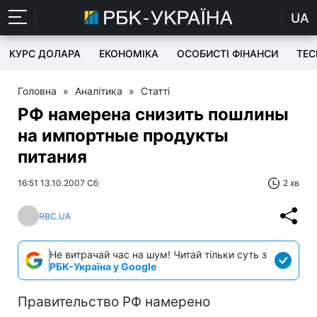
UA
КУРС ДОЛАРА
ЕКОНОМІКА
ОСОБИСТІ ФІНАНСИ
TEC
Головна
»
Аналітика
»
Статті
РФ намерена снизить пошлины
на импортные продукты
питания
16:51 13.10.2007 Сб
2 хв
RBC.UA
Не витрачай час на шум! Читай тільки суть з
РБК-Україна у Google
Правительство РФ намерено