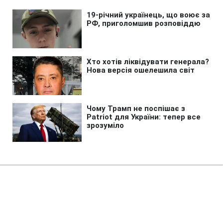
Головна
»
Аналітика
»
Статті
Взрыв в Днепропетровске: 9
человек погибло, 23