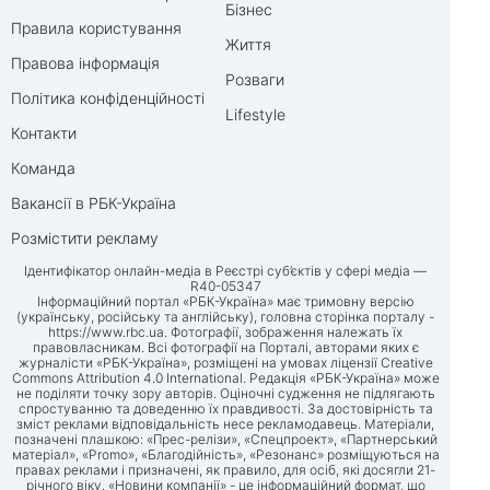
Бізнес
Правила користування
Життя
Правова інформація
Розваги
Політика конфіденційності
Lifestyle
Контакти
Команда
Вакансії в РБК-Україна
Розмістити рекламу
Ідентифікатор онлайн-медіа в Реєстрі суб’єктів у сфері медіа —
R40-05347
Інформаційний портал «РБК-Україна» має тримовну версію
(українську, російську та англійську), головна сторінка порталу -
https://www.rbc.ua
. Фотографії, зображення належать їх
правовласникам. Всі фотографії на Порталі, авторами яких є
журналісти «РБК-Україна», розміщені на умовах ліцензії Creative
Commons Attribution 4.0 International. Редакція «РБК-Україна» може
не поділяти точку зору авторів. Оціночні судження не підлягають
спростуванню та доведенню їх правдивості. За достовірність та
зміст реклами відповідальність несе рекламодавець. Матеріали,
позначені плашкою: «Прес-релізи», «Спецпроект», «Партнерський
матеріал», «Promo», «Благодійність», «Резонанс» розміщуються на
правах реклами і призначені, як правило, для осіб, які досягли 21-
річного віку. «Новини компанії» - це інформаційний формат, що