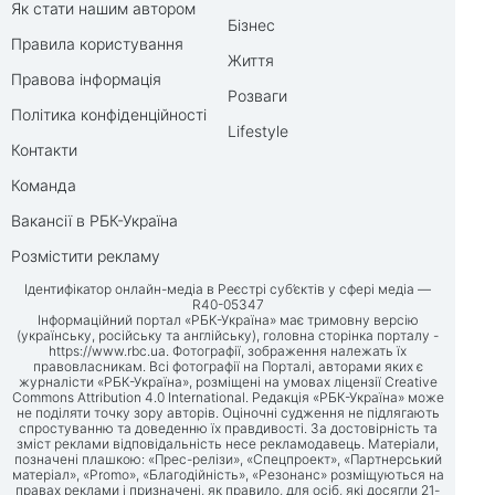
Як стати нашим автором
Бізнес
Правила користування
Життя
Правова інформація
Розваги
Політика конфіденційності
Lifestyle
Контакти
Команда
Вакансії в РБК-Україна
Розмістити рекламу
Ідентифікатор онлайн-медіа в Реєстрі суб’єктів у сфері медіа —
R40-05347
Інформаційний портал «РБК-Україна» має тримовну версію
(українську, російську та англійську), головна сторінка порталу -
https://www.rbc.ua
. Фотографії, зображення належать їх
правовласникам. Всі фотографії на Порталі, авторами яких є
журналісти «РБК-Україна», розміщені на умовах ліцензії Creative
Commons Attribution 4.0 International. Редакція «РБК-Україна» може
не поділяти точку зору авторів. Оціночні судження не підлягають
спростуванню та доведенню їх правдивості. За достовірність та
зміст реклами відповідальність несе рекламодавець. Матеріали,
позначені плашкою: «Прес-релізи», «Спецпроект», «Партнерський
матеріал», «Promo», «Благодійність», «Резонанс» розміщуються на
правах реклами і призначені, як правило, для осіб, які досягли 21-