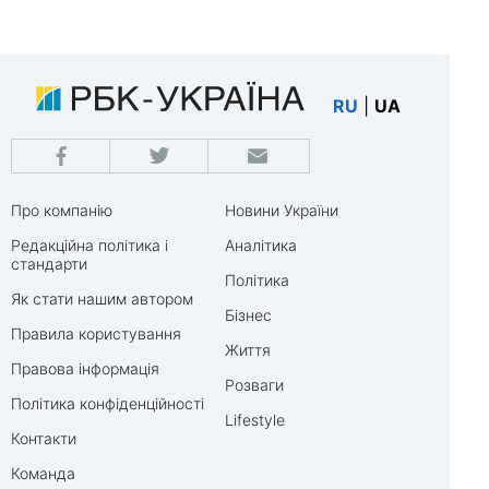
RU
|
UA
Про компанію
Новини України
Редакційна політика і
Аналітика
стандарти
Політика
Як стати нашим автором
Бізнес
Правила користування
Життя
Правова інформація
Розваги
Політика конфіденційності
Lifestyle
Контакти
Команда