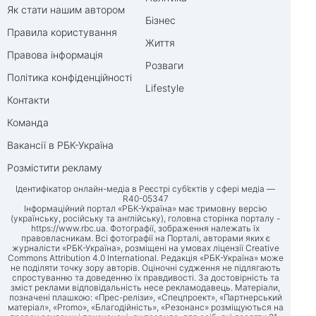
Як стати нашим автором
Бізнес
Правила користування
Життя
Правова інформація
Розваги
Політика конфіденційності
Lifestyle
Контакти
Команда
Вакансії в РБК-Україна
Розмістити рекламу
Ідентифікатор онлайн-медіа в Реєстрі суб’єктів у сфері медіа —
R40-05347
Інформаційний портал «РБК-Україна» має тримовну версію
(українську, російську та англійську), головна сторінка порталу -
https://www.rbc.ua
. Фотографії, зображення належать їх
правовласникам. Всі фотографії на Порталі, авторами яких є
журналісти «РБК-Україна», розміщені на умовах ліцензії Creative
Commons Attribution 4.0 International. Редакція «РБК-Україна» може
не поділяти точку зору авторів. Оціночні судження не підлягають
спростуванню та доведенню їх правдивості. За достовірність та
зміст реклами відповідальність несе рекламодавець. Матеріали,
позначені плашкою: «Прес-релізи», «Спецпроект», «Партнерський
матеріал», «Promo», «Благодійність», «Резонанс» розміщуються на