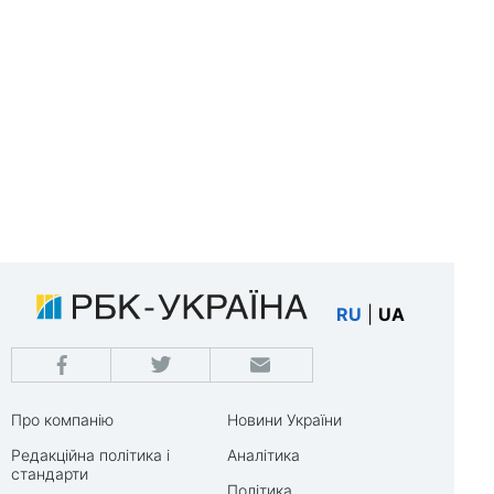
RU
|
UA
Про компанію
Новини України
Редакційна політика і
Аналітика
стандарти
Політика