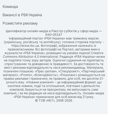
Команда
Вакансії в РБК-Україна
Розмістити рекламу
Ідентифікатор онлайн-медіа в Реєстрі суб’єктів у сфері медіа —
R40-05347
Інформаційний портал «РБК-Україна» має тримовну версію
(українську, російську та англійську), головна сторінка порталу -
https://www.rbc.ua
. Фотографії, зображення належать їх
правовласникам. Всі фотографії на Порталі, авторами яких є
журналісти «РБК-Україна», розміщені на умовах ліцензії Creative
Commons Attribution 4.0 International. Редакція «РБК-Україна» може
не поділяти точку зору авторів. Оціночні судження не підлягають
спростуванню та доведенню їх правдивості. За достовірність та
зміст реклами відповідальність несе рекламодавець. Матеріали,
позначені плашкою: «Прес-релізи», «Спецпроект», «Партнерський
матеріал», «Promo», «Благодійність», «Резонанс» розміщуються на
правах реклами і призначені, як правило, для осіб, які досягли 21-
річного віку. «Новини компанії» - це інформаційний формат, що
охоплює новини, події та оголошення, пов'язані з діяльністю
компаній, базуються на пресрелізах, які випускають самі
компанії, і за які редакція не несе відповідальність. Онлайн-медіа
«РБК-Україна» призначене для осіб віком від 21 року.
© ТОВ «УБТ», 2006-2026.