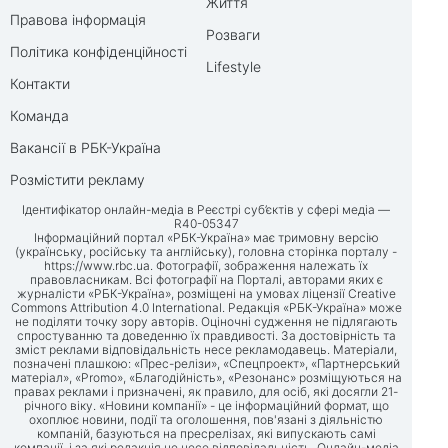
Життя
Правова інформація
Розваги
Політика конфіденційності
Lifestyle
Контакти
Команда
Вакансії в РБК-Україна
Розмістити рекламу
Ідентифікатор онлайн-медіа в Реєстрі суб’єктів у сфері медіа —
R40-05347
Інформаційний портал «РБК-Україна» має тримовну версію
(українську, російську та англійську), головна сторінка порталу -
https://www.rbc.ua
. Фотографії, зображення належать їх
правовласникам. Всі фотографії на Порталі, авторами яких є
журналісти «РБК-Україна», розміщені на умовах ліцензії Creative
Commons Attribution 4.0 International. Редакція «РБК-Україна» може
не поділяти точку зору авторів. Оціночні судження не підлягають
спростуванню та доведенню їх правдивості. За достовірність та
зміст реклами відповідальність несе рекламодавець. Матеріали,
позначені плашкою: «Прес-релізи», «Спецпроект», «Партнерський
матеріал», «Promo», «Благодійність», «Резонанс» розміщуються на
правах реклами і призначені, як правило, для осіб, які досягли 21-
річного віку. «Новини компанії» - це інформаційний формат, що
охоплює новини, події та оголошення, пов'язані з діяльністю
компаній, базуються на пресрелізах, які випускають самі
компанії, і за які редакція не несе відповідальність. Онлайн-медіа