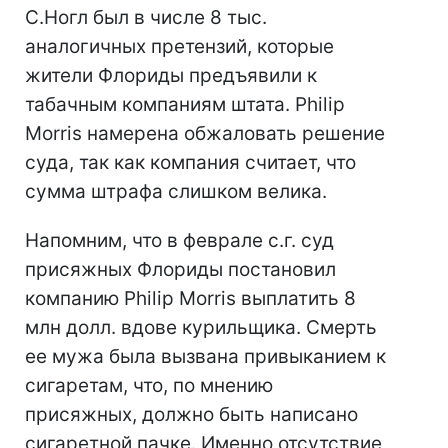
С.Ногл был в числе 8 тыс.
аналогичных претензий, которые
жители Флориды предъявили к
табачным компаниям штата. Philip
Morris намерена обжаловать решение
суда, так как компания считает, что
сумма штрафа слишком велика.
Напомним, что в феврале с.г. суд
присяжных Флориды постановил
компанию Philip Morris выплатить 8
млн долл. вдове курильщика. Смерть
ее мужа была вызвана привыканием к
сигаретам, что, по мнению
присяжных, должно быть написано
сигаретной пачке. Именно отсутствие