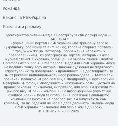
Команда
Вакансії в РБК-Україна
Розмістити рекламу
Ідентифікатор онлайн-медіа в Реєстрі суб’єктів у сфері медіа —
R40-05347
Інформаційний портал «РБК-Україна» має тримовну версію
(українську, російську та англійську), головна сторінка порталу -
https://www.rbc.ua
. Фотографії, зображення належать їх
правовласникам. Всі фотографії на Порталі, авторами яких є
журналісти «РБК-Україна», розміщені на умовах ліцензії Creative
Commons Attribution 4.0 International. Редакція «РБК-Україна» може
не поділяти точку зору авторів. Оціночні судження не підлягають
спростуванню та доведенню їх правдивості. За достовірність та
зміст реклами відповідальність несе рекламодавець. Матеріали,
позначені плашкою: «Прес-релізи», «Спецпроект», «Партнерський
матеріал», «Promo», «Благодійність», «Резонанс» розміщуються на
правах реклами і призначені, як правило, для осіб, які досягли 21-
річного віку. «Новини компанії» - це інформаційний формат, що
охоплює новини, події та оголошення, пов'язані з діяльністю
компаній, базуються на пресрелізах, які випускають самі
компанії, і за які редакція не несе відповідальність. Онлайн-медіа
«РБК-Україна» призначене для осіб віком від 21 року.
© ТОВ «УБТ», 2006-2026.