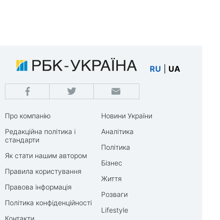
RU
|
UA
Про компанію
Новини України
Редакційна політика і
Аналітика
стандарти
Політика
Як стати нашим автором
Бізнес
Правила користування
Життя
Правова інформація
Розваги
Політика конфіденційності
Lifestyle
Контакти