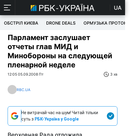
UA
ОБСТРІЛ КИЄВА
DRONE DEALS
ОРМУЗЬКА ПРОТОКА
Парламент заслушает
отчеты глав МИД и
Минобороны на следующей
пленарной неделе
12:05 05.09.2008 Пт
3 хв
RBC.UA
Не витрачай час на шум! Читай тільки
суть з
РБК-Україна у Google
Верховная Рада отложила