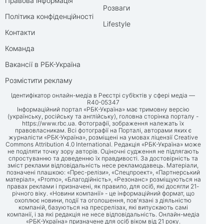
Правова інформація
Розваги
Політика конфіденційності
Lifestyle
Контакти
Команда
Вакансії в РБК-Україна
Розмістити рекламу
Ідентифікатор онлайн-медіа в Реєстрі суб’єктів у сфері медіа —
R40-05347
Інформаційний портал «РБК-Україна» має тримовну версію
(українську, російську та англійську), головна сторінка порталу -
https://www.rbc.ua
. Фотографії, зображення належать їх
правовласникам. Всі фотографії на Порталі, авторами яких є
журналісти «РБК-Україна», розміщені на умовах ліцензії Creative
Commons Attribution 4.0 International. Редакція «РБК-Україна» може
не поділяти точку зору авторів. Оціночні судження не підлягають
спростуванню та доведенню їх правдивості. За достовірність та
зміст реклами відповідальність несе рекламодавець. Матеріали,
позначені плашкою: «Прес-релізи», «Спецпроект», «Партнерський
матеріал», «Promo», «Благодійність», «Резонанс» розміщуються на
правах реклами і призначені, як правило, для осіб, які досягли 21-
річного віку. «Новини компанії» - це інформаційний формат, що
охоплює новини, події та оголошення, пов'язані з діяльністю
компаній, базуються на пресрелізах, які випускають самі
компанії, і за які редакція не несе відповідальність. Онлайн-медіа
«РБК-Україна» призначене для осіб віком від 21 року.