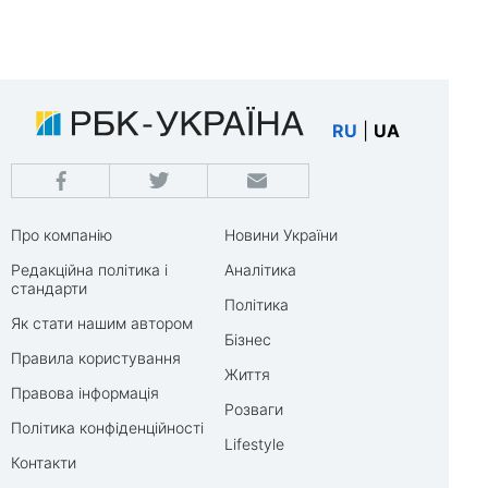
RU
|
UA
Про компанію
Новини України
Редакційна політика і
Аналітика
стандарти
Політика
Як стати нашим автором
Бізнес
Правила користування
Життя
Правова інформація
Розваги
Політика конфіденційності
Lifestyle
Контакти