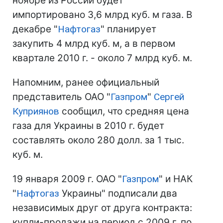
ноябре из России будет
импортировано 3,6 млрд куб. м газа. В
декабре "
Нафтогаз
" планирует
закупить 4 млрд куб. м, а в первом
квартале 2010 г. - около 7 млрд куб. м.
Напомним, ранее официальный
представитель ОАО "
Газпром
"
Сергей
Куприянов
сообщил, что средняя цена
газа для Украины в 2010 г. будет
составлять около 280 долл. за 1 тыс.
куб. м.
19 января 2009 г. ОАО "
Газпром
" и НАК
"
Нафтогаз
Украины" подписали два
независимых друг от друга контракта:
купли-продажи на период с 2009 г. по