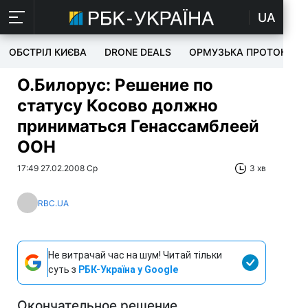
UA
ОБСТРІЛ КИЄВА
DRONE DEALS
ОРМУЗЬКА ПРОТОКА
О.Билорус: Решение по
статусу Косово должно
приниматься Генассамблеей
ООН
17:49 27.02.2008 Ср
3 хв
RBC.UA
Не витрачай час на шум! Читай тільки
суть з
РБК-Україна у Google
Окончательное решение