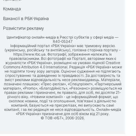
Команда
Вакансії в РБК-Україна
Розмістити рекламу
Ідентифікатор онлайн-медіа в Реєстрі суб’єктів у сфері медіа —
R40-05347
Інформаційний портал «РБК-Україна» має тримовну версію
(українську, російську та англійську), головна сторінка порталу -
https://www.rbc.ua
. Фотографії, зображення належать їх
правовласникам. Всі фотографії на Порталі, авторами яких є
журналісти «РБК-Україна», розміщені на умовах ліцензії Creative
Commons Attribution 4.0 International. Редакція «РБК-Україна» може
не поділяти точку зору авторів. Оціночні судження не підлягають
спростуванню та доведенню їх правдивості. За достовірність та
зміст реклами відповідальність несе рекламодавець. Матеріали,
позначені плашкою: «Прес-релізи», «Спецпроект», «Партнерський
матеріал», «Promo», «Благодійність», «Резонанс» розміщуються на
правах реклами і призначені, як правило, для осіб, які досягли 21-
річного віку. «Новини компанії» - це інформаційний формат, що
охоплює новини, події та оголошення, пов'язані з діяльністю
компаній, базуються на пресрелізах, які випускають самі
компанії, і за які редакція не несе відповідальність. Онлайн-медіа
«РБК-Україна» призначене для осіб віком від 21 року.
© ТОВ «УБТ», 2006-2026.